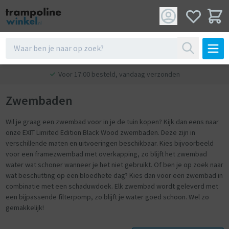
Voor 17:00 besteld, vandaag verzonden
Zwembaden
Wil je graag een zwembad voor in je de tuin kopen? Kijk dan eens naar
onze EXIT Limited Edition Black Wood zwembaden. Deze zijn in
verschillende maten en uitvoeringen beschikbaar. Kies bijvoorbeeld
voor een framezwembad met overkapping, zo blijft het zwembad
water wat schoner wanneer je het niet gebruikt. Of ben je op zoek naar
wat beschutting op een bloedhete dag? Kies dan voor een zwembad in
combinatie met een schaduwdoek. Elk zwembad wordt geleverd met
een bijpassende filterpomp, zo blijft je water goed schoon. Wel zo
gemakkelijk!