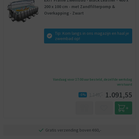
EXIT Frame Zwembad - Black Leather - 400 x
200 x 100 cm - met Zandfilterpomp &
Overkapping - Zwart
Tip: Kom langs in ons magazijn en haal je
zwembad op!
Vandaag voor 17:00 uur besteld, dezelfde werkdag
verstuurd
1.091,55
1.149,-
-5%
Gratis verzending boven €60,-