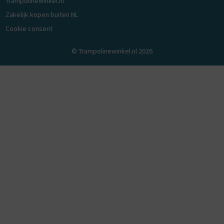
Trampolinewinkel.nl
Zakelijk kopen buiten NL
Cookie consent
© Trampolinewinkel.nl 2026