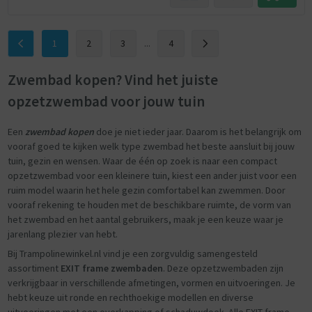
1
2
3
...
4
Zwembad kopen? Vind het juiste
opzetzwembad voor jouw tuin
Een
zwembad kopen
doe je niet ieder jaar. Daarom is het belangrijk om
vooraf goed te kijken welk type zwembad het beste aansluit bij jouw
tuin, gezin en wensen. Waar de één op zoek is naar een compact
opzetzwembad voor een kleinere tuin, kiest een ander juist voor een
ruim model waarin het hele gezin comfortabel kan zwemmen. Door
vooraf rekening te houden met de beschikbare ruimte, de vorm van
het zwembad en het aantal gebruikers, maak je een keuze waar je
jarenlang plezier van hebt.
Bij Trampolinewinkel.nl vind je een zorgvuldig samengesteld
assortiment
EXIT frame zwembaden
. Deze opzetzwembaden zijn
verkrijgbaar in verschillende afmetingen, vormen en uitvoeringen. Je
hebt keuze uit ronde en rechthoekige modellen en diverse
uitvoeringen met een overkapping of schaduwdoek. Alle EXIT frame