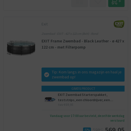
Exit
Zwembad - EXIT - 427 x 122 cm (BxH) - Rond
EXIT Frame Zwembad - Black Leather - ø 427 x
122 cm - met Filterpomp
Tip: Kom langs in ons magazijn en haal je
zwembad op!
GRATIS PRODUCT
EXIT Zwembad Starterspakket,
teststrips, een chloordrijver, een
twv €69,95
onderhoudsset, een voetenbad.
Vandaag voor 17:00 uur besteld, dezelfde werkdag
verstuurd
569,05
599,-
-5%