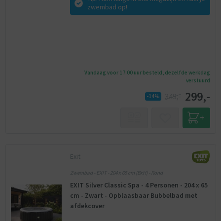
zwembad op!
Vandaag voor 17:00 uur besteld, dezelfde werkdag
verstuurd
299,-
349,-
-14%
Exit
Zwembad - EXIT - 204 x 65 cm (BxH) - Rond
EXIT Silver Classic Spa - 4 Personen - 204 x 65
cm - Zwart - Opblaasbaar Bubbelbad met
afdekcover