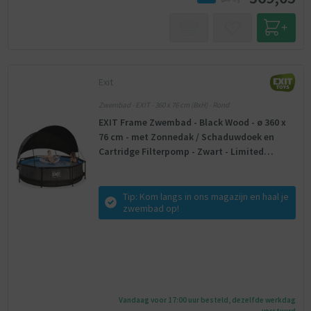
Exit
Zwembad - EXIT - 360 x 76 cm (BxH) - Rond
EXIT Frame Zwembad - Black Wood - ø 360 x
76 cm - met Zonnedak / Schaduwdoek en
Cartridge Filterpomp - Zwart - Limited
Edition
Tip: Kom langs in ons magazijn en haal je
zwembad op!
Vandaag voor 17:00 uur besteld, dezelfde werkdag