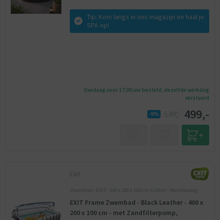
Tip: Kom langs in ons magazijn en haal je
SPA op!
Vandaag voor 17:00 uur besteld, dezelfde werkdag
verstuurd
499,-
549,-
-9%
Exit
Zwembad - EXIT - 540 x 250 x 100 cm (LxBxH) - Rechthoekig
EXIT Frame Zwembad - Black Leather - 400 x
200 x 100 cm - met Zandfilterpomp,