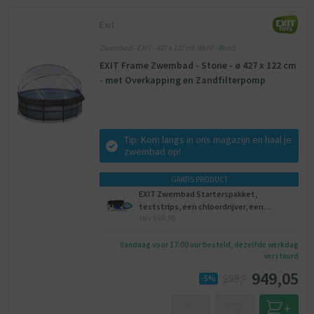
Exit
Zwembad - EXIT - 427 x 122 cm (BxH) - Rond
EXIT Frame Zwembad - Stone - ø 427 x 122 cm
- met Overkapping en Zandfilterpomp
Tip: Kom langs in ons magazijn en haal je
zwembad op!
GRATIS PRODUCT
EXIT Zwembad Starterspakket,
teststrips, een chloordrijver, een
twv €69,95
onderhoudsset, een voetenbad.
Vandaag voor 17:00 uur besteld, dezelfde werkdag
verstuurd
949,05
999,-
-5%