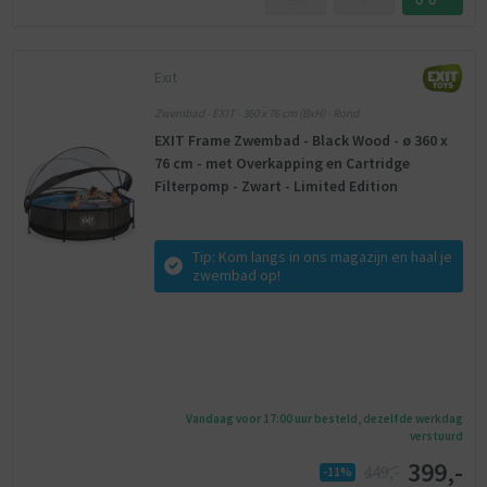
Exit
Zwembad - EXIT - 360 x 76 cm (BxH) - Rond
EXIT Frame Zwembad - Black Wood - ø 360 x
76 cm - met Overkapping en Cartridge
Filterpomp - Zwart - Limited Edition
Tip: Kom langs in ons magazijn en haal je
zwembad op!
Vandaag voor 17:00 uur besteld, dezelfde werkdag
verstuurd
399,-
449,-
-11%