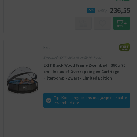
verstuurd
236,55
249,-
-5%
Exit
Zwembad - EXIT - 360 x 76 cm (BxH) - Rond
EXIT Black Wood Frame Zwembad - 360 x 76
cm - Inclusief Overkapping en Cartridge
Filterpomp - Zwart - Limited Edition
Tip: Kom langs in ons magazijn en haal je
zwembad op!