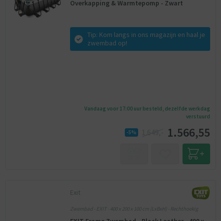
Overkapping & Warmtepomp - Zwart
Tip: Kom langs in ons magazijn en haal je
zwembad op!
Vandaag voor 17:00 uur besteld, dezelfde werkdag
verstuurd
1.566,55
1.649,-
-5%
Exit
Zwembad - EXIT - 400 x 200 x 100 cm (LxBxH) - Rechthoekig