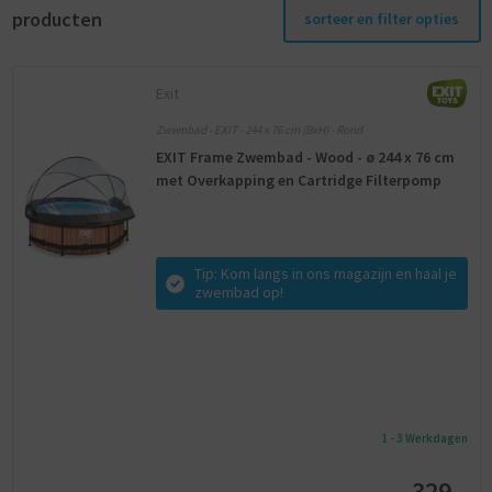
producten
sorteer en filter opties
Exit
Zwembad - EXIT - 244 x 76 cm (BxH) - Rond
EXIT Frame Zwembad - Wood - ø 244 x 76 cm
met Overkapping en Cartridge Filterpomp
Tip: Kom langs in ons magazijn en haal je
zwembad op!
1 - 3 Werkdagen
329,-