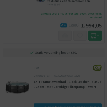
teststrips, een chloordrijver, een
twv €69,95
onderhoudsset, een voetenbad.
Vandaag voor 17:00 uur besteld, dezelfde werkdag
verstuurd
1.994,05
2.099,-
-5%
Gratis verzending boven €60,-
Exit
Zwembad - EXIT - 450 x 122 cm (BxH) - Rond
EXIT Frame Zwembad - Black Leather - ø 450 x
122 cm - met Cartridge Filterpomp - Zwart