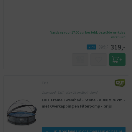
Vandaag voor 17:00 uur besteld, dezelfde werkdag
verstuurd
319,-
399,-
-20%
Exit
Zwembad - EXIT - 300 x 76 cm (BxH) - Rond
EXIT Frame Zwembad - Stone - ø 300 x 76 cm -
met Overkapping en Filterpomp - Grijs
Tip: Kom langs in ons magazijn en haal je