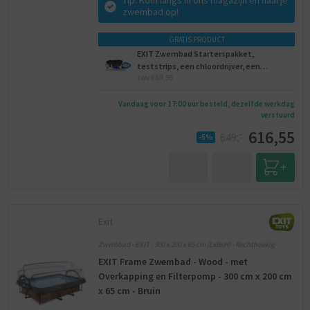
Tip: Kom langs in ons magazijn en haal je
zwembad op!
GRATIS PRODUCT
EXIT Zwembad Starterspakket,
teststrips, een chloordrijver, een
twv €69,95
onderhoudsset, een voetenbad.
Vandaag voor 17:00 uur besteld, dezelfde werkdag
verstuurd
616,55
649,-
-5%
Exit
Zwembad - EXIT - 300 x 200 x 65 cm (LxBxH) - Rechthoekig
EXIT Frame Zwembad - Wood - met
Overkapping en Filterpomp - 300 cm x 200 cm
x 65 cm - Bruin