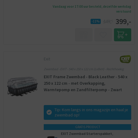
Vandaag voor 17:00 uur besteld, dezelfde werkdag
verstuurd
399,-
449,-
-11%
Exit
Zwembad - EXIT - 540 x 250 x 122 cm (LxBxH) - Rechthoekig
EXIT Frame Zwembad - Black Leather - 540 x
250 x 122 cm - met Overkapping,
Warmtepomp en Zandfilterpomp - Zwart
Tip: Kom langs in ons magazijn en haal je
zwembad op!
GRATIS PRODUCT
EXIT Zwembad Starterspakket,