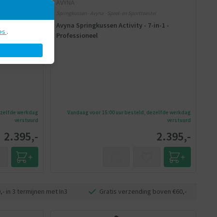
AVYNA
el
Springkussen - Avyna - Speel- en Sporttoestel
 Slide - 4-
Avyna Springkussen Activity - 7-in-1 -
es
.
Professioneel
ezelfde werkdag
Vandaag voor 15:00 uur besteld, dezelfde werkdag
verstuurd
verstuurd
2.395,-
2.395,-
- in 3 termijnen met In3
Gratis verzending boven €60,-