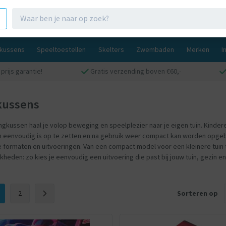
gkussens
Speeltoestellen
Skelters
Zwembaden
Merken
I
prijs garantie!
Gratis verzending boven €60,-
kussens
gkussen haal je volop beweging en speelplezier naar je eigen tuin. Kinderen
 eenvoudig is op te zetten en na gebruik weer compact kan worden opgebo
e formaten en uitvoeringen. Van een compact model voor een kleinere tuin
kheden: zo kies je eenvoudig een uitvoering die past bij jouw tuin, gezin e
2
Sorteren op