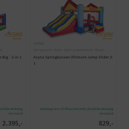
AVYNA
el
Springkussen - Avyna - Speel- en Sporttoestel - Blower
meegeleverd
Big - 2-in-1
Avyna Springkussen Ultimate Jump Slider 3-
1
ezelfde werkdag
Vandaag voor 15:00 uur besteld, dezelfde werkdag
verstuurd
verstuurd
2.395,-
829,-