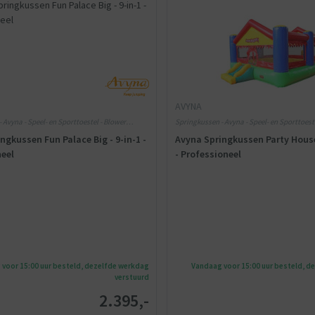
AVYNA
 Avyna - Speel- en Sporttoestel - Blower
Springkussen - Avyna - Speel- en Sporttoest
ngkussen Fun Palace Big - 9-in-1 -
Avyna Springkussen Party House 
neel
- Professioneel
voor 15:00 uur besteld, dezelfde werkdag
Vandaag voor 15:00 uur besteld, d
verstuurd
2.395,-