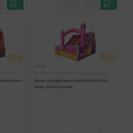
AVYNA
el - Blower
Springkussen - Avyna - Speel- en Sporttoestel - Blower
meegeleverd
Adventures -
Avyna Springkussen Double Slide & Fun -
Roze - Professioneel