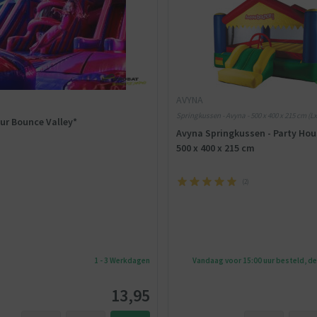
AVYNA
Springkussen - Avyna - 500 x 400 x 215 cm (Lx
ur Bounce Valley*
Avyna Springkussen - Party Hous
500 x 400 x 215 cm
(
2
)
1 - 3 Werkdagen
Vandaag voor 15:00 uur besteld, d
13,95