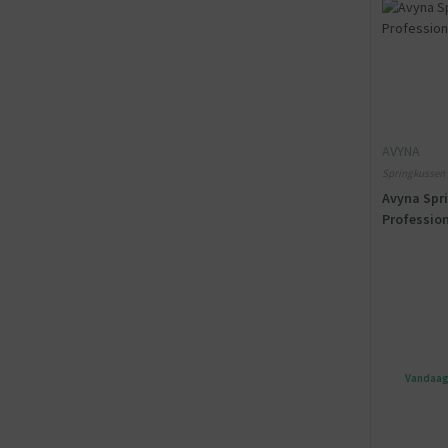
AVYNA
Springkussen -
meegeleverd
Avyna Spri
Professio
Vandaag 