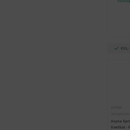
Vandaag 
€50,-
AVYNA
Springkussen -
meegeleverd
Avyna Spri
Voetbal - 