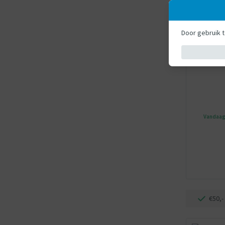
AVYNA
Springkussen -
Avyna Spri
Door gebruik 
3-in-1 - P
Vandaag 
€50,-