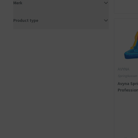
Merk
Product type
AVYNA
Springkussen -
meegeleverd
Avyna Spr
Professio