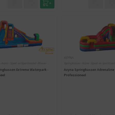
AVYNA
 Avyna - Speel- en Sporttoestel - Blower
Springkussen - Avyna - Speel- en Sporttoest
meegeleverd
ingkussen Extreme Waterpark -
Avyna Springkussen Adrenaline 
neel
Professioneel