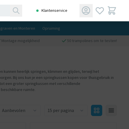
Klantenservice
ngraven en Monteren
Opruiming
Montage mogelijkheid
50 trampolines om te testen!
 kunnen heerlijk springen, klimmen en glijden, terwijl het
rgen. Bij ons kun je een springkussen kopen voor thuisgebruik in
 tot een groter springkussen met verschillende
n beschikbare ruimte.
Aantal producten