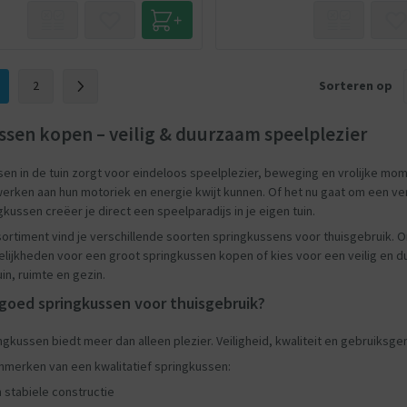
2
Sorteren op
sen kopen – veilig & duurzaam speelplezier
en in de tuin zorgt voor eindeloos speelplezier, beweging en vrolijke mo
 werken aan hun motoriek en energie kwijt kunnen. Of het nu gaat om een v
kussen creëer je direct een speelparadijs in je eigen tuin.
ortiment vind je verschillende soorten springkussens voor thuisgebruik. O
lijkheden voor een groot springkussen kopen of kies voor een veilig en d
uin, ruimte en gezin.
 goed springkussen voor thuisgebruik?
gkussen biedt meer dan alleen plezier. Veiligheid, kwaliteit en gebruiksge
nmerken van een kwalitatief springkussen:
stabiele constructie