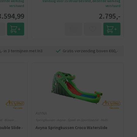
ezelfde werkdag
Vandaag voor 15:00 uur besteld, dezelfde werkdag
verstuurd
verstuurd
3.594,99
2.795,-
- in 3 termijnen met In3
Gratis verzending boven €60,-
AVYNA
el - Blower
Springkussen - Avyna - Speel- en Sporttoestel - Multi
uble Slide -
Avyna Springkussen Croco Waterslide