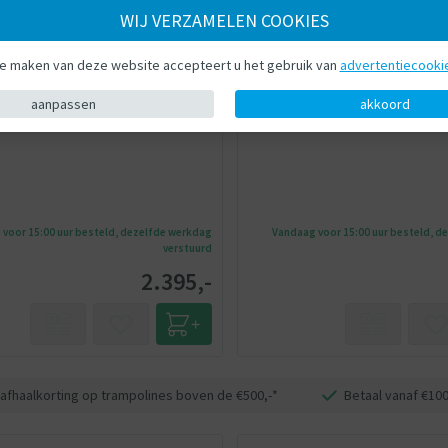
AVYNA
WIJ VERZAMELEN COOKIES
 Avyna - Speel- en Sporttoestel
Springkussen - Avyna - Speel- en Sporttoest
ngkussen Ultimate Jump Slider -
Avyna Springkussen Double Mega
te maken van deze website accepteert u het gebruik van
advertentiecooki
rofessioneel
in-1 - Professioneel
aanpassen
akkoord
voor 15:00 uur besteld, dezelfde werkdag
Vandaag voor 15:00 uur besteld, d
verstuurd
2.395,-
 afhaalkorting op trampolines boven de €500,-*
Betaal vanaf €100,