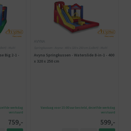
AVYNA
BxH) - Multi
Springkussen - Avyna - 400 x 320 x 250 cm (LxBxH) - Multi
e Big 2-1 -
Avyna Springkussen - Waterslide 8-in-1 - 400
x 320 x 250 cm
ezelfde werkdag
Vandaag voor 15:00 uur besteld, dezelfde werkdag
verstuurd
verstuurd
759,-
599,-