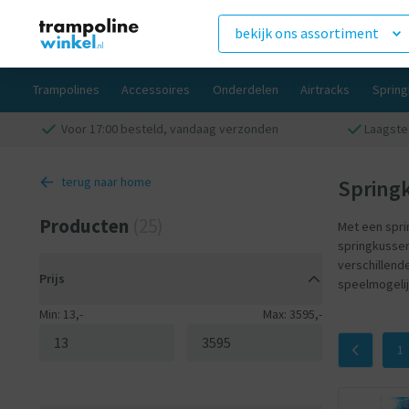
bekijk ons assortiment
Trampolines
Accessoires
Onderdelen
Airtracks
Sprin
Voor 17:00 besteld, vandaag verzonden
Laagste 
terug naar home
Spring
Producten
(25)
Met een sprin
springkussen
verschillend
Prijs
speelmogelij
Min: 13,-
Max: 3595,-
1