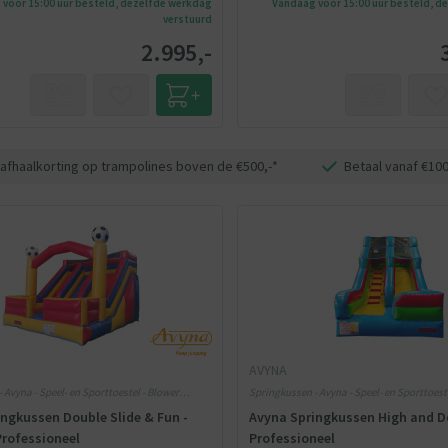
voor 15:00 uur besteld, dezelfde werkdag
Vandaag voor 15:00 uur besteld, d
verstuurd
2.995,-
 afhaalkorting op trampolines boven de €500,-*
Betaal vanaf €100,
AVYNA
 Avyna - Speel- en Sporttoestel - Blower
Springkussen - Avyna - Speel- en Sporttoest
meegeleverd
ngkussen Double Slide & Fun -
Avyna Springkussen High and Do
Professioneel
Professioneel